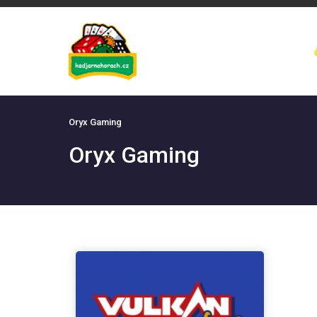
Oryx Gaming
Oryx Gaming