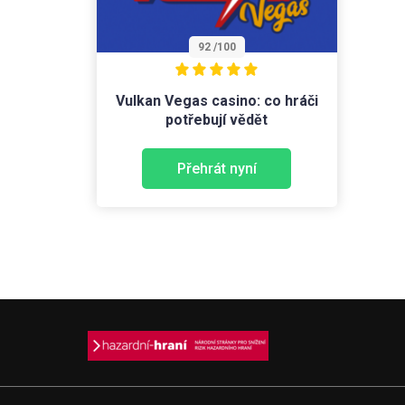
92
/100
Vulkan Vegas casino: сo hráči
potřebují vědět
Přehrát nyní