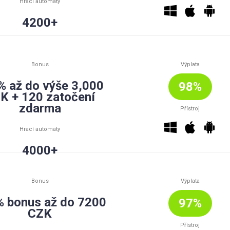
Hrací automaty
4200+
Bonus
Výplata
% až do výše 3,000
98%
K + 120 zatočení
zdarma
Přístroj
Hrací automaty
4000+
Bonus
Výplata
 bonus až do 7200
97%
CZK
Přístroj