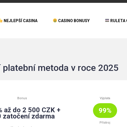
NEJLEPŠÍ CASINA
CASINO BONUSY
RULETA 
ší platební metoda v roce 2025
Bonus
Výplata
% až do 2 500 CZK +
99%
 zatočení zdarma
Přístroj