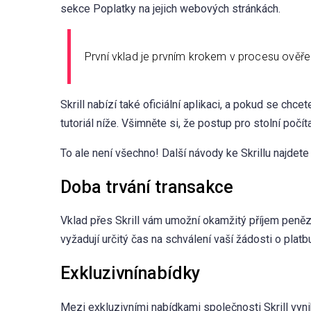
sekce Poplatky na jejich webových stránkách.
První vklad je prvním krokem v procesu ověření
Skrill nabízí také oficiální aplikaci, a pokud se ch
tutoriál níže. Všimněte si, že postup pro stolní počí
To ale není všechno! Další návody ke Skrillu najdet
Doba trvání transakce
Vklad přes Skrill vám umožní okamžitý příjem peněz 
vyžadují určitý čas na schválení vaší žádosti o pla
Exkluzivnínabídky
Mezi exkluzivními nabídkami společnosti Skrill vynik