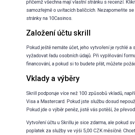
přičemž všechna mají vlastní stránku s recenzí. Kli
samozřejmě o uvítacích balíčcích. Nezapomeňte se ta
stránky na 10Casinos.
Založení účtu skrill
Pokud ještě nemáte účet, jeho vytvoření je rychlé a
vyžadovat řadu osobních údajů. Při vyplňování formu
financování, a pokud si to budete přát, můžete požáda
Vklady a výběry
Skrill podporuje více než 100 způsobů vkladů, napřík
Visa a Mastercard. Pokud jste službu dosud nepouží
Pokud jde o výběr peněz, jistě vás potěší, že převod
Vytvoření účtu u Skrillu je sice zdarma, ale pokud 
poplatek za služby ve výši 5,00 CZK měsíčně. Chcete