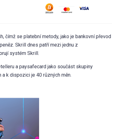
h, čímž se platební metody, jako je bankovní převod
peněz. Skrill dnes patří mezi jednu z
rují systém Skrill.
telleru a paysafecard jako součást skupiny
 a k dispozici je 40 různých měn.