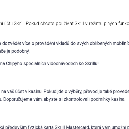
 účtu Skrill. Pokud chcete používat Skrill v režimu plných funkcí
cete dozvědět více o provádění vkladů do svých oblíbených mobiln
tače je podobný.
e na Chipyho speciálních videonávodech ke Skrillu!
na váš účet v kasinu. Pokud jde o výběry, převod je také provede
tbu. Doporučujeme vám, abyste si zkontrolovali podmínky kasina.
á především fyzická karta Skrill Mastercard, která vám umožní pla