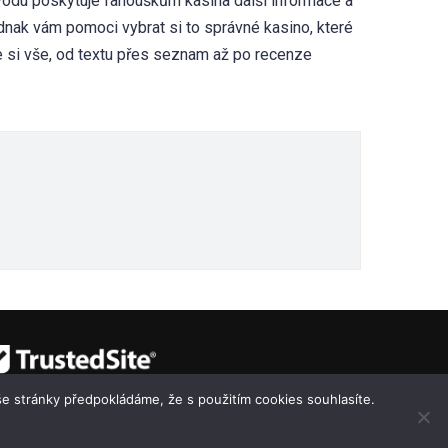
důvodu poskytuje fanouškům kasina další informace a
ednak vám pomoci vybrat si to správné kasino, které
ste si vše, od textu přes seznam až po recenze
e stránky předpokládáme, že s použitím cookies souhlasíte.
Kontakt
Zásady ochrany osobních údajů
Sitemap