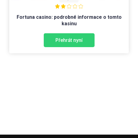
Fortuna casino: podrobné informace o tomto
kasinu
Přehrát nyní