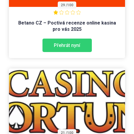
29
/100
Betano CZ – Poctivá recenze online kasina
pro vás 2025
Přehrát nyní
21
/100