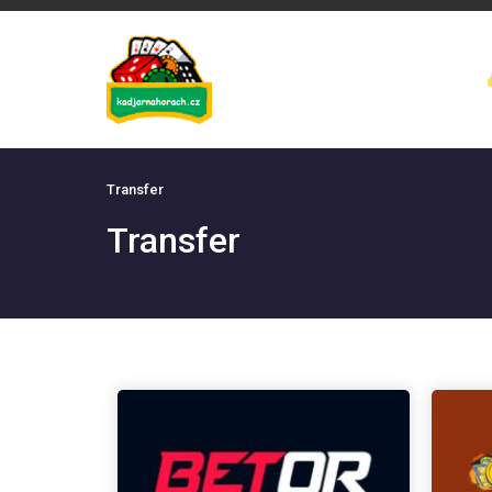
Transfer
Transfer