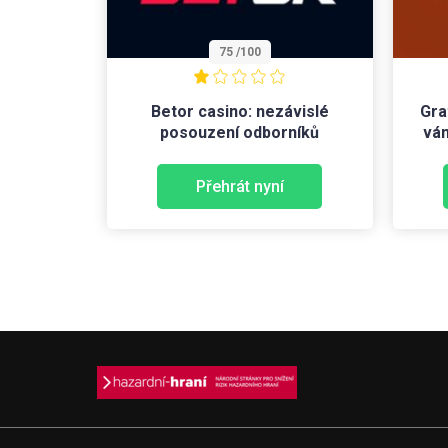
75
/100
Betor casino: nezávislé
Gra
posouzení odborníků
vám
Přehrát nyní